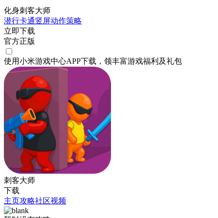
化身刺客大师
潜行
卡通
竖屏
动作
策略
立即下载
官方正版
使用小米游戏中心APP
下载
，领丰富游戏
福利
及
礼包
刺客大师
下载
主页
攻略
社区
视频