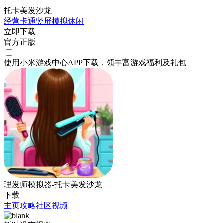
托卡美发沙龙
经营
卡通
竖屏
模拟
休闲
立即下载
官方正版
使用小米游戏中心APP
下载
，领丰富游戏
福利
及
礼包
理发师模拟器-托卡美发沙龙
下载
主页
攻略
社区
视频