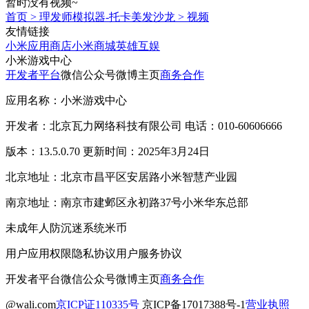
暂时没有视频~
首页
>
理发师模拟器-托卡美发沙龙
>
视频
友情链接
小米应用商店
小米商城
英雄互娱
小米游戏中心
开发者平台
微信公众号
微博主页
商务合作
应用名称：小米游戏中心
开发者：北京瓦力网络科技有限公司 电话：010-60606666
版本：13.5.0.70 更新时间：2025年3月24日
北京地址：北京市昌平区安居路小米智慧产业园
南京地址：南京市建邺区永初路37号小米华东总部
未成年人防沉迷系统
米币
用户应用权限
隐私协议
用户服务协议
开发者平台
微信公众号
微博主页
商务合作
@wali.com
京ICP证110335号
京ICP备17017388号-1
营业执照