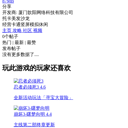
87MB
分享
开发商: 厦门歆阳网络科技有限公司
托卡美发沙龙
经营
卡通
竖屏
模拟
休闲
主页
攻略
社区
视频
0个帖子
热门
|
最新
|
最赞
发布帖子
没有更多数据了....
玩此游戏的玩家还喜欢
忍者必须死3
4.6
全新活动玩法「寻宝大冒险」
崩坏3-曙梦向明
4.4
主线第二部终章更新