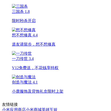
三国杀
1.8
限时秒杀开启
想不想修真
4.4
道友请留步，想不想修真
一刀传世
3.4
V12免费送，不花钱享特权
创造与魔法
4.1
小鹿服饰及背饰礼盒限时上架
友情链接
小米应用商店
小米商城
英雄互娱