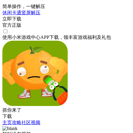
简单操作，一键解压
休闲
卡通
竖屏
解压
立即下载
官方正版
使用小米游戏中心APP
下载
，领丰富游戏
福利
及
礼包
抓你来了
下载
主页
攻略
社区
视频