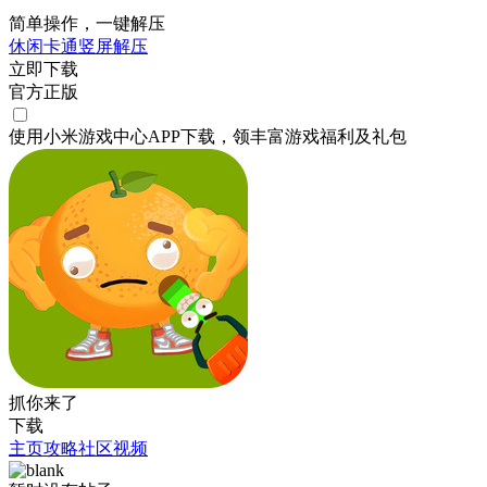
简单操作，一键解压
休闲
卡通
竖屏
解压
立即下载
官方正版
使用小米游戏中心APP
下载
，领丰富游戏
福利
及
礼包
抓你来了
下载
主页
攻略
社区
视频