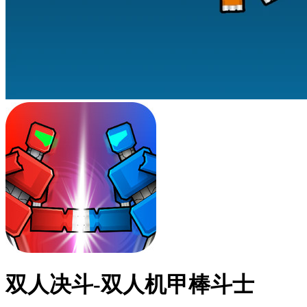
双人决斗-双人机甲棒斗士