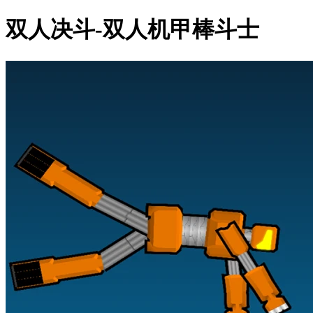
双人决斗-双人机甲棒斗士