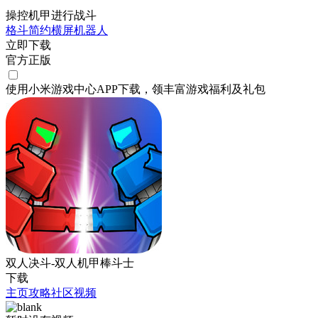
操控机甲进行战斗
格斗
简约
横屏
机器人
立即下载
官方正版
使用小米游戏中心APP
下载
，领丰富游戏
福利
及
礼包
双人决斗-双人机甲棒斗士
下载
主页
攻略
社区
视频