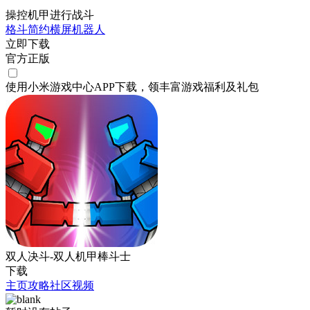
操控机甲进行战斗
格斗
简约
横屏
机器人
立即下载
官方正版
使用小米游戏中心APP
下载
，领丰富游戏
福利
及
礼包
双人决斗-双人机甲棒斗士
下载
主页
攻略
社区
视频