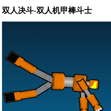
双人决斗-双人机甲棒斗士