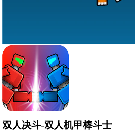
双人决斗-双人机甲棒斗士