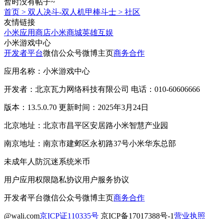
暂时没有帖子~
首页
>
双人决斗-双人机甲棒斗士
>
社区
友情链接
小米应用商店
小米商城
英雄互娱
小米游戏中心
开发者平台
微信公众号
微博主页
商务合作
应用名称：小米游戏中心
开发者：北京瓦力网络科技有限公司 电话：010-60606666
版本：13.5.0.70 更新时间：2025年3月24日
北京地址：北京市昌平区安居路小米智慧产业园
南京地址：南京市建邺区永初路37号小米华东总部
未成年人防沉迷系统
米币
用户应用权限
隐私协议
用户服务协议
开发者平台
微信公众号
微博主页
商务合作
@wali.com
京ICP证110335号
京ICP备17017388号-1
营业执照