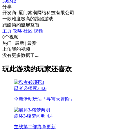
399MB
分享
开发商: 厦门索润网络科技有限公司
一款难度极高的跑酷游戏
跑酷
简约
竖屏
益智
主页
攻略
社区
视频
0个视频
热门
|
最新
|
最赞
上传我的视频
没有更多数据了....
玩此游戏的玩家还喜欢
忍者必须死3
4.6
全新活动玩法「寻宝大冒险」
崩坏3-曙梦向明
4.4
主线第二部终章更新