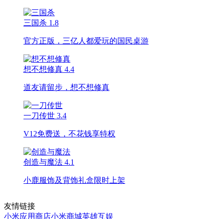
三国杀
1.8
官方正版，三亿人都爱玩的国民桌游
想不想修真
4.4
道友请留步，想不想修真
一刀传世
3.4
V12免费送，不花钱享特权
创造与魔法
4.1
小鹿服饰及背饰礼盒限时上架
友情链接
小米应用商店
小米商城
英雄互娱