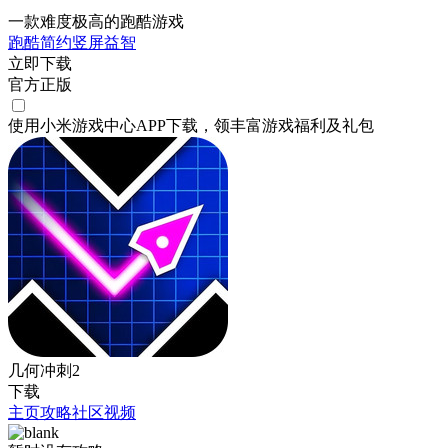
一款难度极高的跑酷游戏
跑酷
简约
竖屏
益智
立即下载
官方正版
使用小米游戏中心APP
下载
，领丰富游戏
福利
及
礼包
几何冲刺2
下载
主页
攻略
社区
视频