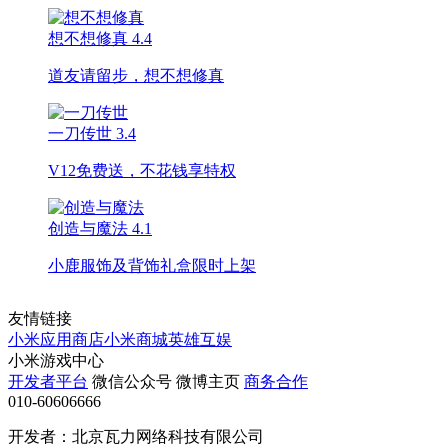
想不想修真
4.4
道友请留步，想不想修真
一刀传世
3.4
V12免费送，不花钱享特权
创造与魔法
4.1
小鹿服饰及背饰礼盒限时上架
友情链接
小米应用商店
小米商城
英雄互娱
小米游戏中心
开发者平台
微信公众号
微博主页
商务合作
010-60606666
开发者：北京瓦力网络科技有限公司