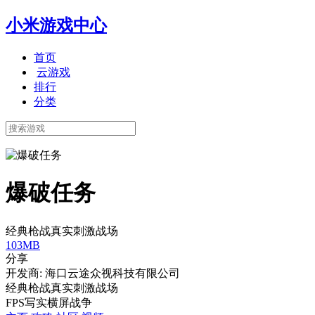
小米游戏中心
首页
云游戏
排行
分类
爆破任务
经典枪战真实刺激战场
103MB
分享
开发商: 海口云途众视科技有限公司
经典枪战真实刺激战场
FPS
写实
横屏
战争