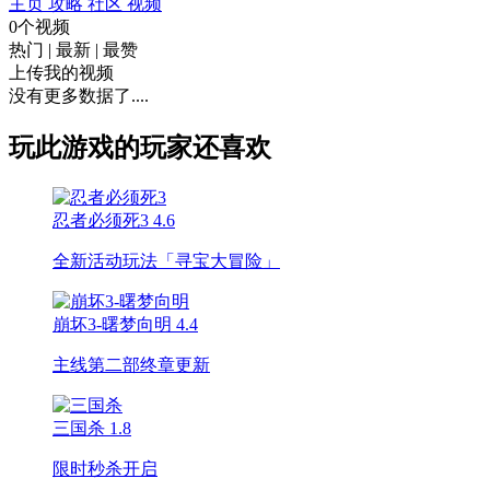
主页
攻略
社区
视频
0个视频
热门
|
最新
|
最赞
上传我的视频
没有更多数据了....
玩此游戏的玩家还喜欢
忍者必须死3
4.6
全新活动玩法「寻宝大冒险」
崩坏3-曙梦向明
4.4
主线第二部终章更新
三国杀
1.8
限时秒杀开启