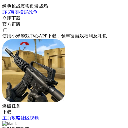
经典枪战真实刺激战场
FPS
写实
横屏
战争
立即下载
官方正版
使用小米游戏中心APP
下载
，领丰富游戏
福利
及
礼包
爆破任务
下载
主页
攻略
社区
视频