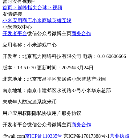
暂时没有视频~
首页
>
巅峰指尖台球
>
视频
友情链接
小米应用商店
小米商城
英雄互娱
小米游戏中心
开发者平台
微信公众号
微博主页
商务合作
应用名称：小米游戏中心
开发者：北京瓦力网络科技有限公司 电话：010-60606666
版本：13.5.0.70 更新时间：2025年3月24日
北京地址：北京市昌平区安居路小米智慧产业园
南京地址：南京市建邺区永初路37号小米华东总部
未成年人防沉迷系统
米币
用户应用权限
隐私协议
用户服务协议
开发者平台
微信公众号
微博主页
商务合作
@wali.com
京ICP证110335号
京ICP备17017388号-1
营业执照