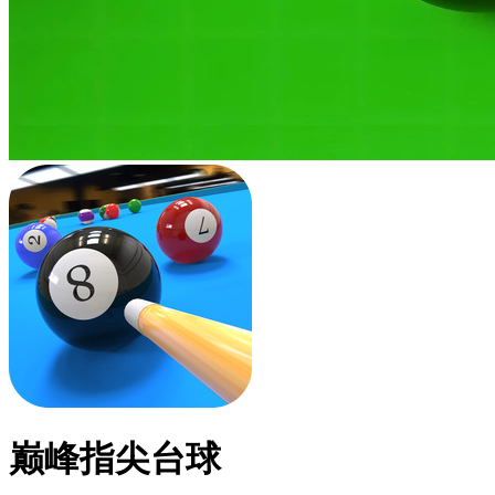
巅峰指尖台球