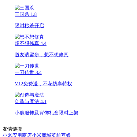
三国杀
1.8
限时秒杀开启
想不想修真
4.4
道友请留步，想不想修真
一刀传世
3.4
V12免费送，不花钱享特权
创造与魔法
4.1
小鹿服饰及背饰礼盒限时上架
友情链接
小米应用商店
小米商城
英雄互娱