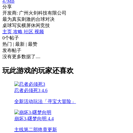
47MB
分享
开发商: 广州火剑科技有限公司
最为真实刺激的台球对决
桌球
写实
横屏
休闲
竞技
主页
攻略
社区
视频
0个帖子
热门
|
最新
|
最赞
发布帖子
没有更多数据了....
玩此游戏的玩家还喜欢
忍者必须死3
4.6
全新活动玩法「寻宝大冒险」
崩坏3-曙梦向明
4.4
主线第二部终章更新