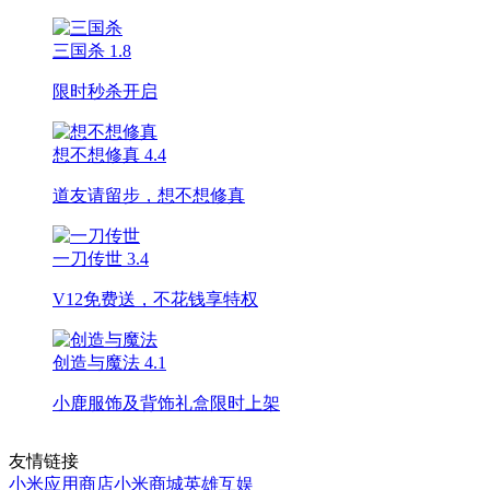
三国杀
1.8
限时秒杀开启
想不想修真
4.4
道友请留步，想不想修真
一刀传世
3.4
V12免费送，不花钱享特权
创造与魔法
4.1
小鹿服饰及背饰礼盒限时上架
友情链接
小米应用商店
小米商城
英雄互娱