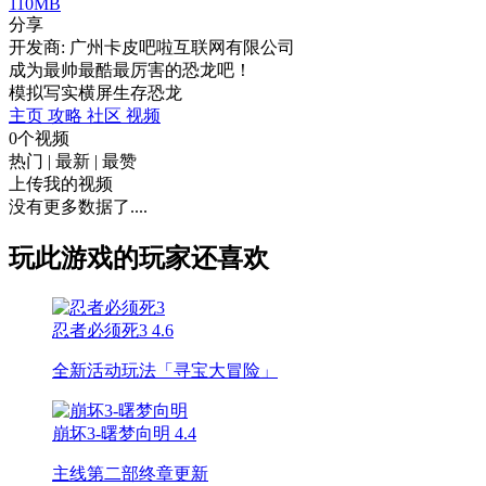
110MB
分享
开发商: 广州卡皮吧啦互联网有限公司
成为最帅最酷最厉害的恐龙吧！
模拟
写实
横屏
生存
恐龙
主页
攻略
社区
视频
0个视频
热门
|
最新
|
最赞
上传我的视频
没有更多数据了....
玩此游戏的玩家还喜欢
忍者必须死3
4.6
全新活动玩法「寻宝大冒险」
崩坏3-曙梦向明
4.4
主线第二部终章更新