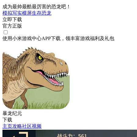
成为最帅最酷最厉害的恐龙吧！
模拟
写实
横屏
生存
恐龙
立即下载
官方正版
使用小米游戏中心APP
下载
，领丰富游戏
福利
及
礼包
暴龙纪元
下载
主页
攻略
社区
视频