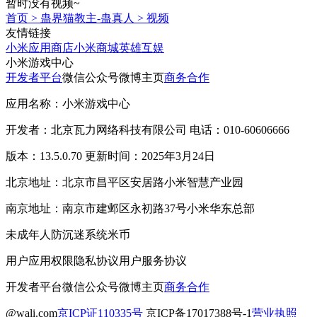
暂时没有视频~
首页
>
蛊界猫教主-蛊真人
>
视频
友情链接
小米应用商店
小米商城
英雄互娱
小米游戏中心
开发者平台
微信公众号
微博主页
商务合作
应用名称：小米游戏中心
开发者：北京瓦力网络科技有限公司 电话：010-60606666
版本：13.5.0.70 更新时间：2025年3月24日
北京地址：北京市昌平区安居路小米智慧产业园
南京地址：南京市建邺区永初路37号小米华东总部
未成年人防沉迷系统
米币
用户应用权限
隐私协议
用户服务协议
开发者平台
微信公众号
微博主页
商务合作
@wali.com
京ICP证110335号
京ICP备17017388号-1
营业执照