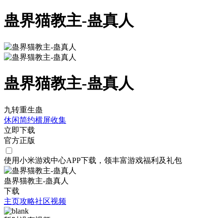
蛊界猫教主-蛊真人
蛊界猫教主-蛊真人
九转重生蛊
休闲
简约
横屏
收集
立即下载
官方正版
使用小米游戏中心APP
下载
，领丰富游戏
福利
及
礼包
蛊界猫教主-蛊真人
下载
主页
攻略
社区
视频