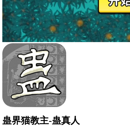
蛊界猫教主-蛊真人