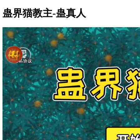
蛊界猫教主-蛊真人