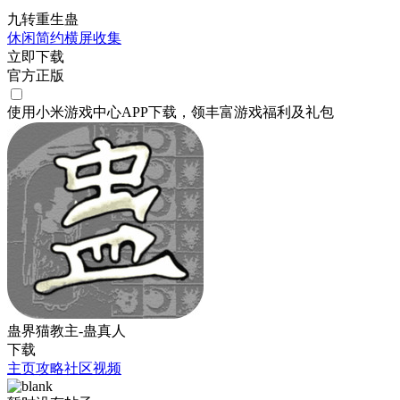
九转重生蛊
休闲
简约
横屏
收集
立即下载
官方正版
使用小米游戏中心APP
下载
，领丰富游戏
福利
及
礼包
蛊界猫教主-蛊真人
下载
主页
攻略
社区
视频