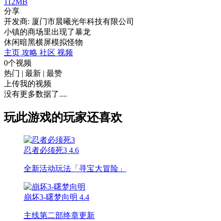
112MB
分享
开发商: 厦门市晨曦光年科技有限公司
小镇的商场里出现了暴龙
休闲
暗黑
横屏
模拟
怪物
主页
攻略
社区
视频
0个视频
热门
|
最新
|
最赞
上传我的视频
没有更多数据了....
玩此游戏的玩家还喜欢
忍者必须死3
4.6
全新活动玩法「寻宝大冒险」
崩坏3-曙梦向明
4.4
主线第二部终章更新