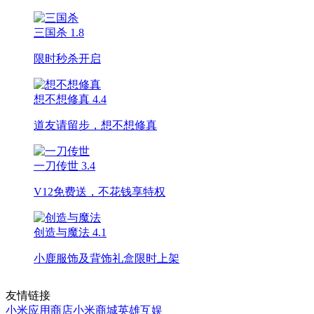
三国杀
1.8
限时秒杀开启
想不想修真
4.4
道友请留步，想不想修真
一刀传世
3.4
V12免费送，不花钱享特权
创造与魔法
4.1
小鹿服饰及背饰礼盒限时上架
友情链接
小米应用商店
小米商城
英雄互娱