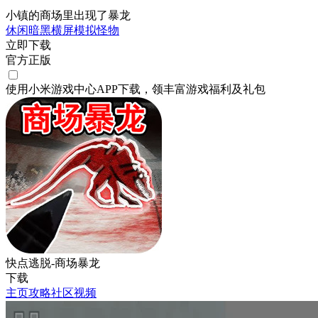
小镇的商场里出现了暴龙
休闲
暗黑
横屏
模拟
怪物
立即下载
官方正版
使用小米游戏中心APP
下载
，领丰富游戏
福利
及
礼包
快点逃脱-商场暴龙
下载
主页
攻略
社区
视频