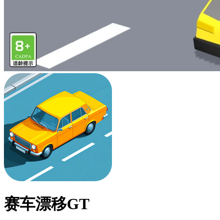
赛车漂移GT