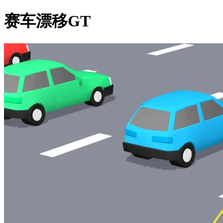
赛车漂移GT