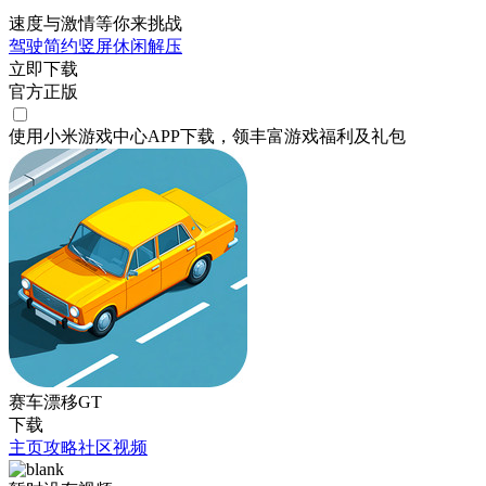
速度与激情等你来挑战
驾驶
简约
竖屏
休闲
解压
立即下载
官方正版
使用小米游戏中心APP
下载
，领丰富游戏
福利
及
礼包
赛车漂移GT
下载
主页
攻略
社区
视频