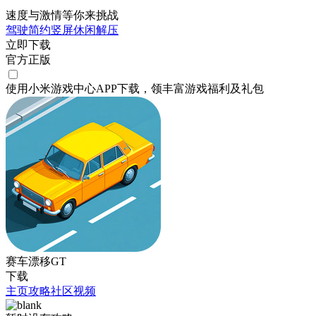
速度与激情等你来挑战
驾驶
简约
竖屏
休闲
解压
立即下载
官方正版
使用小米游戏中心APP
下载
，领丰富游戏
福利
及
礼包
赛车漂移GT
下载
主页
攻略
社区
视频