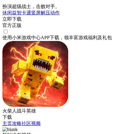
扮演超级战士，击败对手。
休闲
益智
卡通
竖屏
解压
动作
立即下载
官方正版
使用小米游戏中心APP
下载
，领丰富游戏
福利
及
礼包
火柴人战斗英雄
下载
主页
攻略
社区
视频