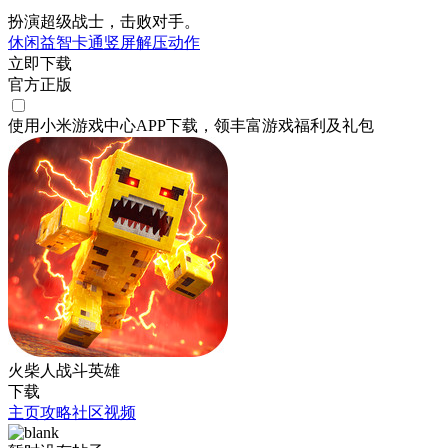
扮演超级战士，击败对手。
休闲
益智
卡通
竖屏
解压
动作
立即下载
官方正版
使用小米游戏中心APP
下载
，领丰富游戏
福利
及
礼包
火柴人战斗英雄
下载
主页
攻略
社区
视频