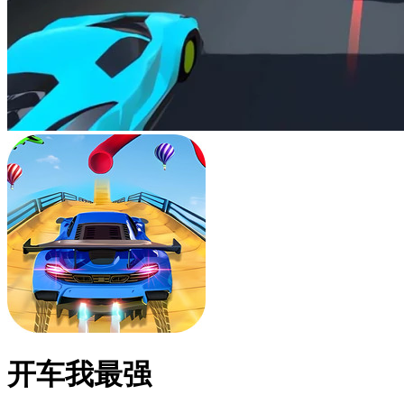
开车我最强