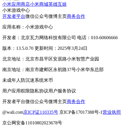
小米应用商店
小米商城
英雄互娱
小米游戏中心
开发者平台
微信公众号
微博主页
商务合作
应用名称：小米游戏中心
开发者：北京瓦力网络科技有限公司 电话：010-60606666
版本：13.5.0.70 更新时间：2025年3月24日
北京地址：北京市昌平区安居路小米智慧产业园
南京地址：南京市建邺区永初路37号小米华东总部
未成年人防沉迷系统
米币
用户应用权限
隐私协议
用户服务协议
开发者平台
微信公众号
微博主页
商务合作
@wali.com
京ICP证110335号
京ICP备17017388号-1
营业执照
京公网安备11010802023678号