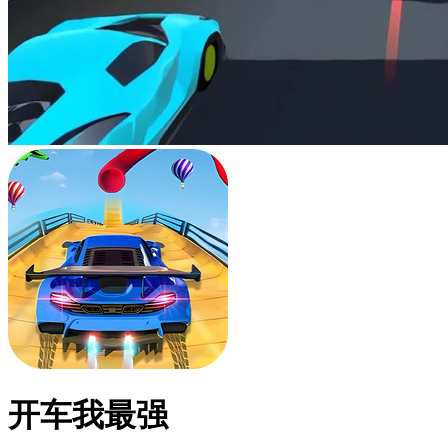
开车我最强