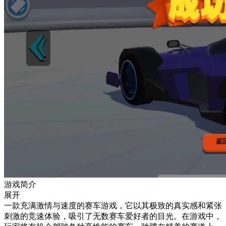
游戏简介
展开
一款充满激情与速度的赛车游戏，它以其极致的真实感和紧张
刺激的竞速体验，吸引了无数赛车爱好者的目光。在游戏中，