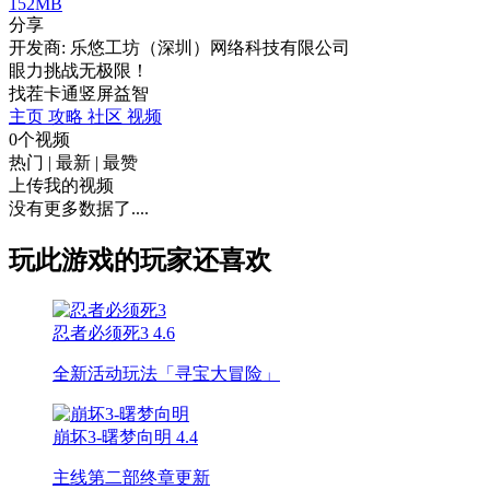
152MB
分享
开发商: 乐悠工坊（深圳）网络科技有限公司
眼力挑战无极限！
找茬
卡通
竖屏
益智
主页
攻略
社区
视频
0个视频
热门
|
最新
|
最赞
上传我的视频
没有更多数据了....
玩此游戏的玩家还喜欢
忍者必须死3
4.6
全新活动玩法「寻宝大冒险」
崩坏3-曙梦向明
4.4
主线第二部终章更新