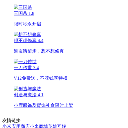
三国杀
1.8
限时秒杀开启
想不想修真
4.4
道友请留步，想不想修真
一刀传世
3.4
V12免费送，不花钱享特权
创造与魔法
4.1
小鹿服饰及背饰礼盒限时上架
友情链接
小米应用商店
小米商城
英雄互娱