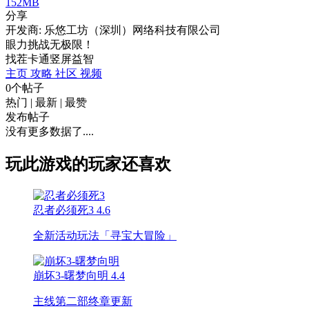
152MB
分享
开发商: 乐悠工坊（深圳）网络科技有限公司
眼力挑战无极限！
找茬
卡通
竖屏
益智
主页
攻略
社区
视频
0个帖子
热门
|
最新
|
最赞
发布帖子
没有更多数据了....
玩此游戏的玩家还喜欢
忍者必须死3
4.6
全新活动玩法「寻宝大冒险」
崩坏3-曙梦向明
4.4
主线第二部终章更新