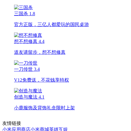
三国杀
1.8
官方正版，三亿人都爱玩的国民桌游
想不想修真
4.4
道友请留步，想不想修真
一刀传世
3.4
V12免费送，不花钱享特权
创造与魔法
4.1
小鹿服饰及背饰礼盒限时上架
友情链接
小米应用商店
小米商城
英雄互娱