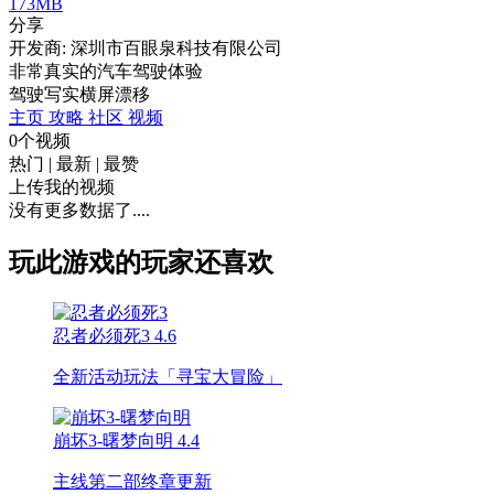
173MB
分享
开发商: 深圳市百眼泉科技有限公司
非常真实的汽车驾驶体验
驾驶
写实
横屏
漂移
主页
攻略
社区
视频
0个视频
热门
|
最新
|
最赞
上传我的视频
没有更多数据了....
玩此游戏的玩家还喜欢
忍者必须死3
4.6
全新活动玩法「寻宝大冒险」
崩坏3-曙梦向明
4.4
主线第二部终章更新