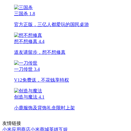
三国杀
1.8
官方正版，三亿人都爱玩的国民桌游
想不想修真
4.4
道友请留步，想不想修真
一刀传世
3.4
V12免费送，不花钱享特权
创造与魔法
4.1
小鹿服饰及背饰礼盒限时上架
友情链接
小米应用商店
小米商城
英雄互娱