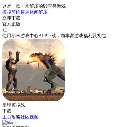
这是一款非常解压的毁灭类游戏
模拟
简约
横屏
休闲
解压
立即下载
官方正版
使用小米游戏中心APP
下载
，领丰富游戏
福利
及
礼包
星球模拟战
下载
主页
攻略
社区
视频