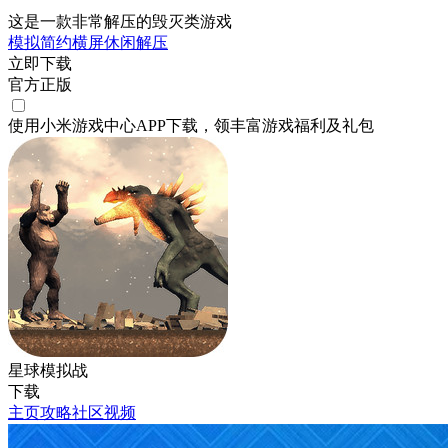
这是一款非常解压的毁灭类游戏
模拟
简约
横屏
休闲
解压
立即下载
官方正版
使用小米游戏中心APP
下载
，领丰富游戏
福利
及
礼包
星球模拟战
下载
主页
攻略
社区
视频