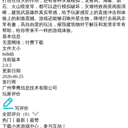
打击性毁灭的作用，还有各种灾难模拟，龙卷风、海啸、陨
石、火山喷发等，都可以进行模拟破坏，灾难特效画质画面清
晰，建筑武器爆炸真实带感，给予玩家感官上的直接冲击和体
验上的刺激震撼。游戏还能够召唤外星生物，降维打击画风非
常有趣，高自由度的玩法，摧毁建筑物对于解压和发泄非常有
帮助，给你带来不一样的游戏体验。
基本信息
无需网络；付费下载
文件大小
84MB
当前版本
2.0.5
更新日期
2026-06-25
发行商
广州季鹰信息技术有限公司
玩家评价
写评价
全部评分（
0
）
热门
丨
最新
丨
最赞
下载小米游戏中心，参与互动！