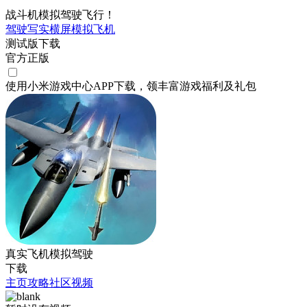
战斗机模拟驾驶飞行！
驾驶
写实
横屏
模拟
飞机
测试版下载
官方正版
使用小米游戏中心APP
下载
，领丰富游戏
福利
及
礼包
真实飞机模拟驾驶
下载
主页
攻略
社区
视频