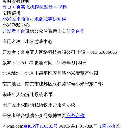
暂时没有视频~
首页
>
真实飞机模拟驾驶
>
视频
友情链接
小米应用商店
小米商城
英雄互娱
小米游戏中心
开发者平台
微信公众号
微博主页
商务合作
应用名称：小米游戏中心
开发者：北京瓦力网络科技有限公司 电话：010-60606666
版本：13.5.0.70 更新时间：2025年3月24日
北京地址：北京市昌平区安居路小米智慧产业园
南京地址：南京市建邺区永初路37号小米华东总部
未成年人防沉迷系统
米币
用户应用权限
隐私协议
用户服务协议
开发者平台
微信公众号
微博主页
商务合作
@wali.com
京ICP证110335号
京ICP备17017388号-1
营业执照