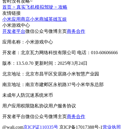
暂时没有攻略~
首页
>
真实飞机模拟驾驶
>
攻略
友情链接
小米应用商店
小米商城
英雄互娱
小米游戏中心
开发者平台
微信公众号
微博主页
商务合作
应用名称：小米游戏中心
开发者：北京瓦力网络科技有限公司 电话：010-60606666
版本：13.5.0.70 更新时间：2025年3月24日
北京地址：北京市昌平区安居路小米智慧产业园
南京地址：南京市建邺区永初路37号小米华东总部
未成年人防沉迷系统
米币
用户应用权限
隐私协议
用户服务协议
开发者平台
微信公众号
微博主页
商务合作
@wali.com
京ICP证110335号
京ICP备17017388号-1
营业执照