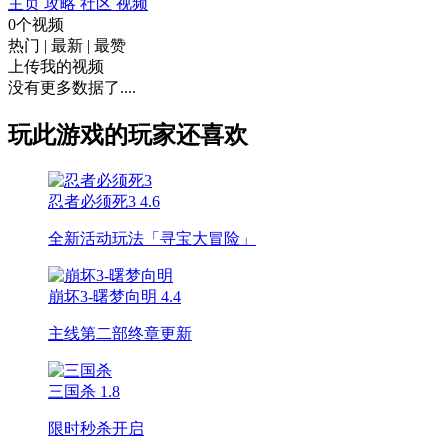
主页
攻略
社区
视频
0个视频
热门
|
最新
|
最赞
上传我的视频
没有更多数据了....
玩此游戏的玩家还喜欢
忍者必须死3
4.6
全新活动玩法「寻宝大冒险」
崩坏3-曙梦向明
4.4
主线第二部终章更新
三国杀
1.8
限时秒杀开启