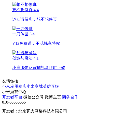
想不想修真
4.4
道友请留步，想不想修真
一刀传世
3.4
V12免费送，不花钱享特权
创造与魔法
4.1
小鹿服饰及背饰礼盒限时上架
友情链接
小米应用商店
小米商城
英雄互娱
小米游戏中心
开发者平台
微信公众号
微博主页
商务合作
010-60606666
开发者：北京瓦力网络科技有限公司