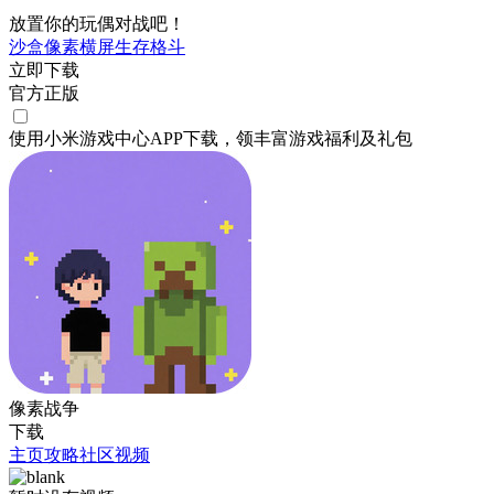
放置你的玩偶对战吧！
沙盒
像素
横屏
生存
格斗
立即下载
官方正版
使用小米游戏中心APP
下载
，领丰富游戏
福利
及
礼包
像素战争
下载
主页
攻略
社区
视频