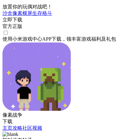
放置你的玩偶对战吧！
沙盒
像素
横屏
生存
格斗
立即下载
官方正版
使用小米游戏中心APP
下载
，领丰富游戏
福利
及
礼包
像素战争
下载
主页
攻略
社区
视频