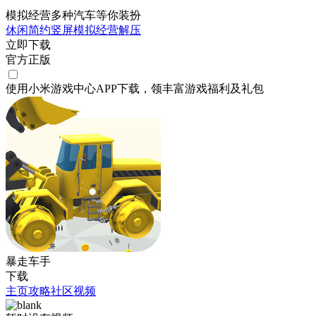
模拟经营多种汽车等你装扮
休闲
简约
竖屏
模拟
经营
解压
立即下载
官方正版
使用小米游戏中心APP
下载
，领丰富游戏
福利
及
礼包
暴走车手
下载
主页
攻略
社区
视频