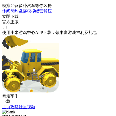
模拟经营多种汽车等你装扮
休闲
简约
竖屏
模拟
经营
解压
立即下载
官方正版
使用小米游戏中心APP
下载
，领丰富游戏
福利
及
礼包
暴走车手
下载
主页
攻略
社区
视频