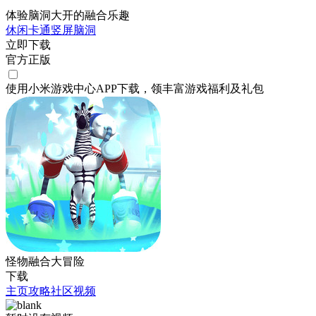
体验脑洞大开的融合乐趣
休闲
卡通
竖屏
脑洞
立即下载
官方正版
使用小米游戏中心APP
下载
，领丰富游戏
福利
及
礼包
怪物融合大冒险
下载
主页
攻略
社区
视频