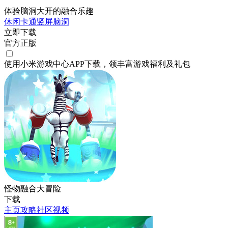
体验脑洞大开的融合乐趣
休闲
卡通
竖屏
脑洞
立即下载
官方正版
使用小米游戏中心APP
下载
，领丰富游戏
福利
及
礼包
怪物融合大冒险
下载
主页
攻略
社区
视频