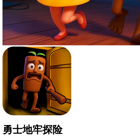
勇士地牢探险