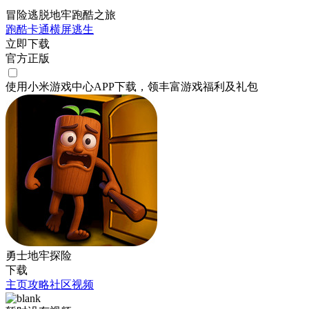
冒险逃脱地牢跑酷之旅
跑酷
卡通
横屏
逃生
立即下载
官方正版
使用小米游戏中心APP
下载
，领丰富游戏
福利
及
礼包
勇士地牢探险
下载
主页
攻略
社区
视频