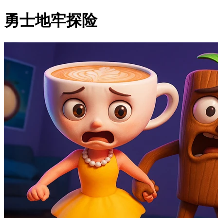
勇士地牢探险