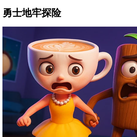
勇士地牢探险