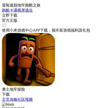
冒险逃脱地牢跑酷之旅
跑酷
卡通
横屏
逃生
立即下载
官方正版
使用小米游戏中心APP
下载
，领丰富游戏
福利
及
礼包
勇士地牢探险
下载
主页
攻略
社区
视频