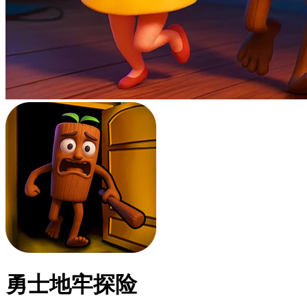
勇士地牢探险