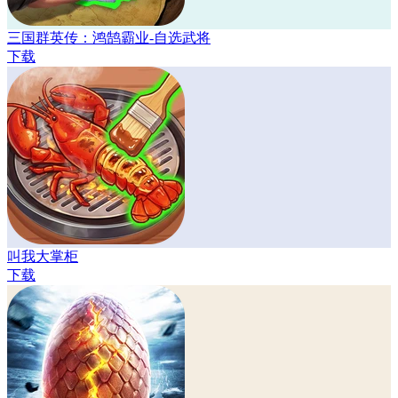
三国群英传：鸿鹄霸业-自选武将
下载
叫我大掌柜
下载