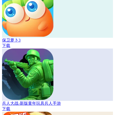
保卫萝卜3
下载
兵人大战-新版童年玩具兵人手游
下载