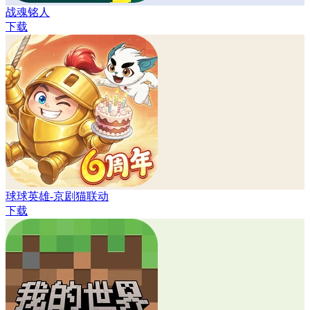
战魂铭人
下载
球球英雄-京剧猫联动
下载