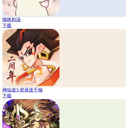
猫咪和汤
下载
神仙道3-登录送千抽
下载