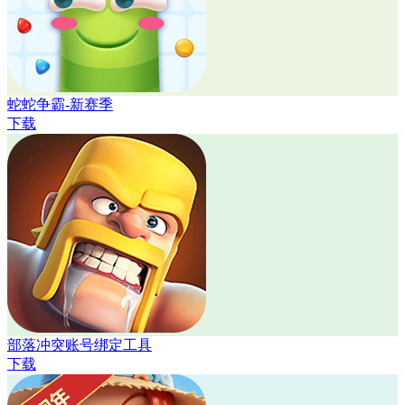
蛇蛇争霸-新赛季
下载
部落冲突账号绑定工具
下载