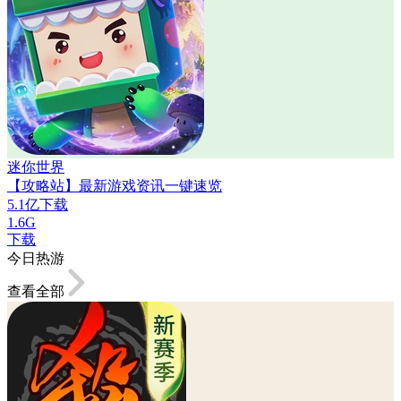
迷你世界
【攻略站】最新游戏资讯一键速览
5.1亿下载
1.6G
下载
今日热游
查看全部