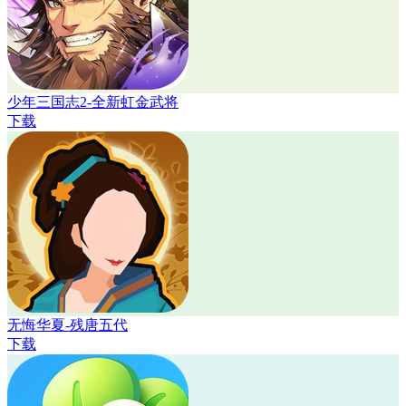
少年三国志2-全新虹金武将
下载
无悔华夏-残唐五代
下载