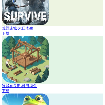
荒野迷城-末日求生
下载
这城有良田-种田摸鱼
下载