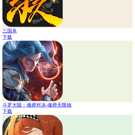
三国杀
下载
斗罗大陆：魂师对决-魂师无限抽
下载