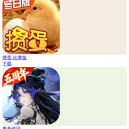
掼蛋-比赛版
下载
奥奇传说