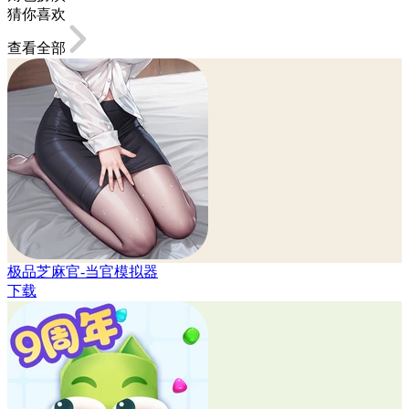
猜你喜欢
查看全部
极品芝麻官-当官模拟器
下载