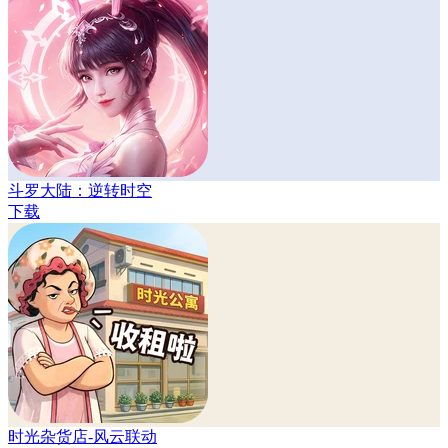
斗罗大陆：逆转时空
下载
时光杂货店-风云联动