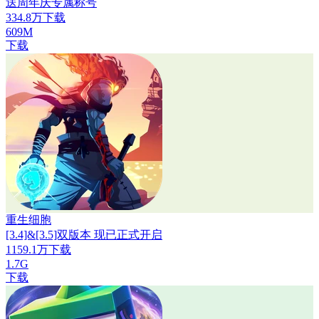
送周年庆专属称号
334.8万下载
609M
下载
重生细胞
[3.4]&[3.5]双版本 现已正式开启
1159.1万下载
1.7G
下载