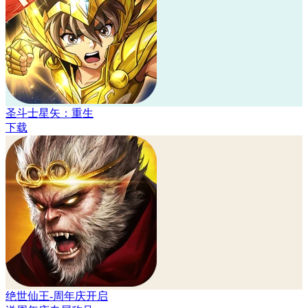
圣斗士星矢：重生
下载
绝世仙王-周年庆开启