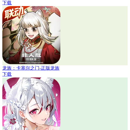
下载
龙族：卡塞尔之门-正版龙族
下载