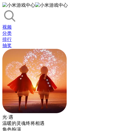
视频
分类
排行
抽奖
光·遇
温暖的灵魂终将相遇
角色扮演