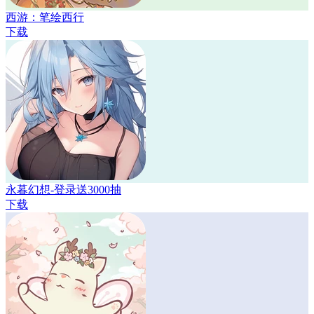
西游：笔绘西行
下载
永暮幻想-登录送3000抽
下载