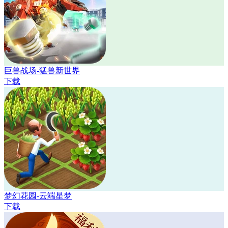
巨兽战场-猛兽新世界
下载
梦幻花园-云端星梦
下载