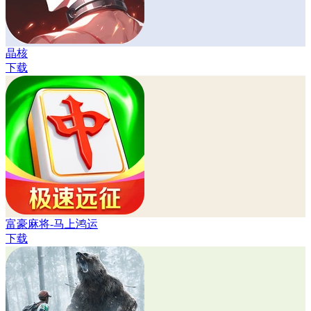
晶核
下载
富豪麻将-马上鸿运
下载