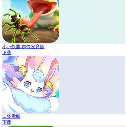
小小蚁国-超快发育版
下载
口袋觉醒
下载