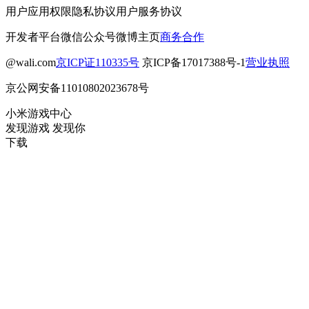
用户应用权限
隐私协议
用户服务协议
开发者平台
微信公众号
微博主页
商务合作
@wali.com
京ICP证110335号
京ICP备17017388号-1
营业执照
京公网安备11010802023678号
小米游戏中心
发现游戏 发现你
下载