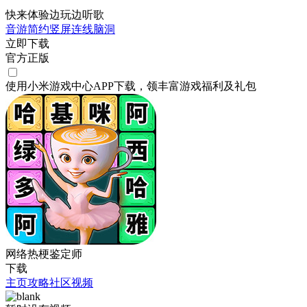
快来体验边玩边听歌
音游
简约
竖屏
连线
脑洞
立即下载
官方正版
使用小米游戏中心APP
下载
，领丰富游戏
福利
及
礼包
网络热梗鉴定师
下载
主页
攻略
社区
视频