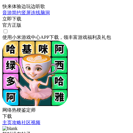
快来体验边玩边听歌
音游
简约
竖屏
连线
脑洞
立即下载
官方正版
使用小米游戏中心APP
下载
，领丰富游戏
福利
及
礼包
网络热梗鉴定师
下载
主页
攻略
社区
视频