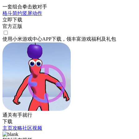
一套组合拳击败对手
格斗
简约
竖屏
动作
立即下载
官方正版
使用小米游戏中心APP
下载
，领丰富游戏
福利
及
礼包
通关有手就行
下载
主页
攻略
社区
视频