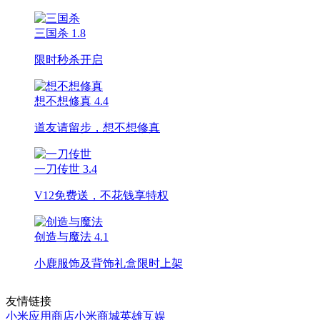
三国杀
1.8
限时秒杀开启
想不想修真
4.4
道友请留步，想不想修真
一刀传世
3.4
V12免费送，不花钱享特权
创造与魔法
4.1
小鹿服饰及背饰礼盒限时上架
友情链接
小米应用商店
小米商城
英雄互娱