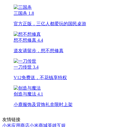
三国杀
1.8
官方正版，三亿人都爱玩的国民桌游
想不想修真
4.4
道友请留步，想不想修真
一刀传世
3.4
V12免费送，不花钱享特权
创造与魔法
4.1
小鹿服饰及背饰礼盒限时上架
友情链接
小米应用商店
小米商城
英雄互娱