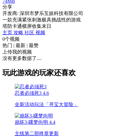
74MB
分享
开发商: 深圳市梦乐互娱科技有限公司
一款充满紧张刺激极具挑战性的游戏
塔防
卡通
横屏
收集
末日
主页
攻略
社区
视频
0个视频
热门
|
最新
|
最赞
上传我的视频
没有更多数据了....
玩此游戏的玩家还喜欢
忍者必须死3
4.6
全新活动玩法「寻宝大冒险」
崩坏3-曙梦向明
4.4
主线第二部终章更新