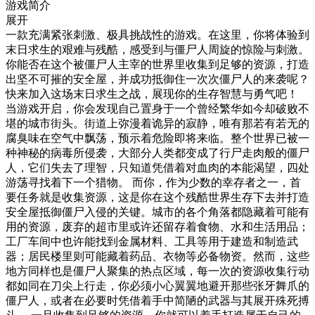
游戏简介
展开
一款充满紧张刺激、极具挑战性的游戏。在这里，你将体验到
末日求生的艰难与残酷，感受到与僵尸人周旋的惊险与刺激。
你能否在这个被僵尸人主宰的世界里收集到足够的资源，打造
出坚不可摧的安全屋，并成功抵御住一次次僵尸人的来袭呢？
快来加入这场末日求生之战，展现你的生存智慧与勇气吧！
当游戏开启，你会发现自己置身于一个曾经繁华如今却破败不
堪的城市街头。街道上弥漫着诡异的寂静，唯有那若有若无的
腐臭味在空气中飘荡，预示着危险即将来临。整个世界已被一
种神秘的病毒所侵袭，大部分人类都变成了行尸走肉般的僵尸
人，它们失去了理智，只知道凭借着对血肉的本能渴望，四处
游荡寻找着下一个猎物。 而你，作为少数的幸存者之一，首
要任务就是收集资源，这是你在这个残酷世界生存下去并打造
安全屋抵御僵尸入侵的关键。城市的各个角落都隐藏着可能有
用的资源，废弃的超市里或许还留存着食物、水和生活用品；
工厂车间中也许能找到金属材料、工具等用于建造和制造武
器；居民楼里则可能藏着药品、衣物等必备物资。然而，这些
地方同样也是僵尸人聚集的热点区域，每一次的资源收集行动
都如同在刀尖上行走，你必须小心翼翼地避开那些张牙舞爪的
僵尸人，或者在必要时凭借着手中简陋的武器与其展开殊死搏