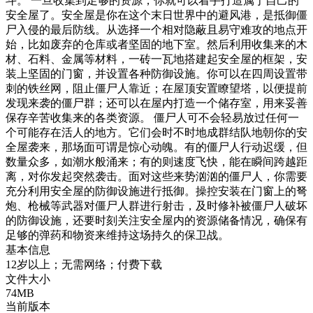
斗。 一旦收集到足够的资源，你就可以着手打造属于自己的
安全屋了。安全屋是你在这个末日世界中的避风港，是抵御僵
尸入侵的最后防线。从选择一个相对隐蔽且易守难攻的地点开
始，比如废弃的仓库或者坚固的地下室。然后利用收集来的木
材、石料、金属等材料，一砖一瓦地搭建起安全屋的框架，安
装上坚固的门窗，并设置各种防御设施。你可以在四周设置带
刺的铁丝网，阻止僵尸人靠近；在屋顶安置瞭望塔，以便提前
发现来袭的僵尸群；还可以在屋内打造一个储存室，用来妥善
保存辛苦收集来的各类资源。 僵尸人可不会轻易放过任何一
个可能存在活人的地方。它们会时不时地成群结队地朝你的安
全屋袭来，那场面可谓是惊心动魄。有的僵尸人行动迟缓，但
数量众多，如潮水般涌来；有的则速度飞快，能在瞬间跨越距
离，对你发起突然袭击。面对这些来势汹汹的僵尸人，你需要
充分利用安全屋的防御设施进行抵御。操控安装在门窗上的弩
炮、枪械等武器对僵尸人群进行射击，及时修补被僵尸人破坏
的防御设施，还要时刻关注安全屋内的资源储备情况，确保有
足够的弹药和物资来维持这场持久的保卫战。
基本信息
12岁以上；无需网络；付费下载
文件大小
74MB
当前版本