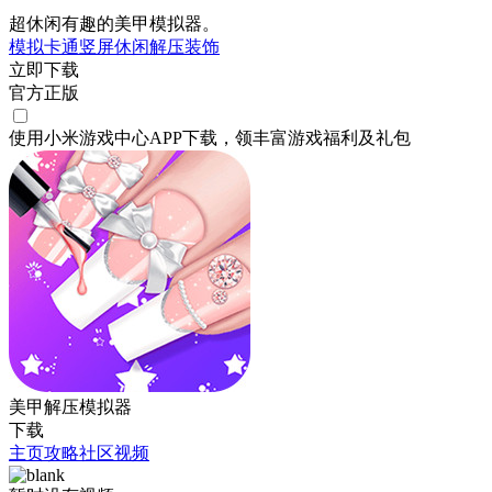
超休闲有趣的美甲模拟器。
模拟
卡通
竖屏
休闲
解压
装饰
立即下载
官方正版
使用小米游戏中心APP
下载
，领丰富游戏
福利
及
礼包
美甲解压模拟器
下载
主页
攻略
社区
视频